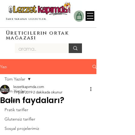
Fark yaratan lezzetler.
Üreticilerin ortak
mağazası
Yazı
Tüm Yazılar
lezzetkapımda.com
Tüm Yazılar
11 Şub 2019
2 dakikada okunur
Balın faydaları?
iş fkirleri
Pratik tarifler
Glutensiz tarifler
Sosyal projelerimiz